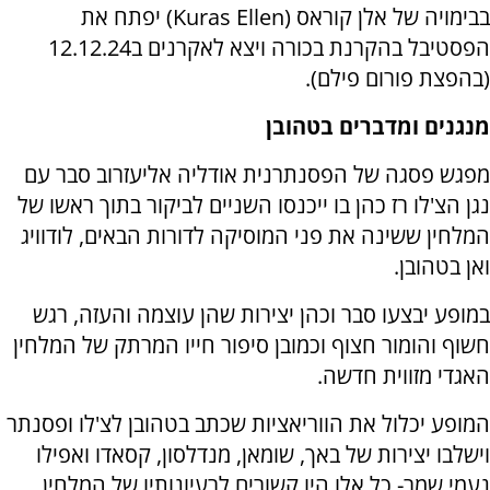
בבימויה של אלן קוראס (
Ellen
Kuras
) יפתח את
הפסטיבל בהקרנת בכורה ויצא לאקרנים ב12.12.24
(בהפצת פורום פילם).
מנגנים ומדברים בטהובן
מפגש פסגה של הפסנתרנית אודליה אליעזרוב סבר עם
נגן הצ'לו רז כהן בו ייכנסו השניים לביקור בתוך ראשו של
המלחין ששינה את פני המוסיקה לדורות הבאים, לודוויג
ואן בטהובן.
במופע יבצעו סבר וכהן יצירות שהן עוצמה והעזה, רגש
חשוף והומור חצוף וכמובן סיפור חייו המרתק של המלחין
האגדי מזווית חדשה.
המופע יכלול את הווריאציות שכתב בטהובן לצ'לו ופסנתר
וישלבו יצירות של באך, שומאן, מנדלסון, קסאדו ואפילו
נעמי שמר- כל אלו היו קשורים לרעיונותיו של המלחין