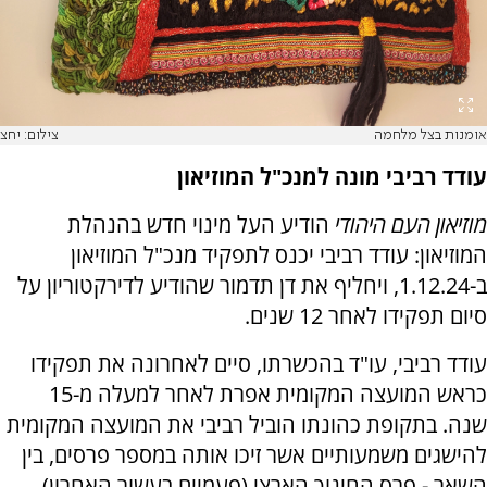
אומנות בצל מלחמה
צילום: יחצ
עודד רביבי מונה למנכ"ל המוזיאון
מוזיאון העם היהודי
הודיע העל מינוי חדש בהנהלת
המוזיאון: עודד רביבי יכנס לתפקיד מנכ"ל המוזיאון
ב-1.12.24, ויחליף את דן תדמור שהודיע לדירקטוריון על
סיום תפקידו לאחר 12 שנים.
עודד רביבי, עו"ד בהכשרתו, סיים לאחרונה את תפקידו
כראש המועצה המקומית אפרת לאחר למעלה מ-15
שנה. בתקופת כהונתו הוביל רביבי את המועצה המקומית
להישגים משמעותיים אשר זיכו אותה במספר פרסים, בין
השאר - פרס החינוך הארצי (פעמיים בעשור האחרון)