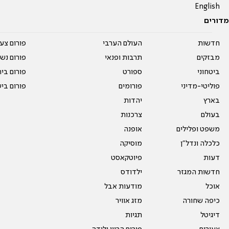
English
מדורים
חדשות
העולם הערבי
פורום צע
מבזקים
תרבות ופנאי
פורום נשו
ביטחוני
ספורט
פורום בי
פוליטי-מדיני
פורומים
פורום בי
בארץ
יהדות
בעולם
צרכנות
משפט ופלילים
אופנה
כלכלה ונדל"ן
מוסיקה
דעות
פיוטקאסט
חדשות המגזר
ילדודס
אוכל
מודעות אבל
כיפה שחורה
מזג אוויר
דיגיטל
תגיות