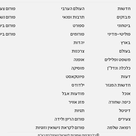
חדשות
העולם הערבי
פורום צע
מבזקים
תרבות ופנאי
פורום נשו
ביטחוני
ספורט
פורום בי
פוליטי-מדיני
פורומים
פורום בי
בארץ
יהדות
בעולם
צרכנות
משפט ופלילים
אופנה
כלכלה ונדל"ן
מוסיקה
דעות
פיוטקאסט
חדשות המגזר
ילדודס
אוכל
מודעות אבל
כיפה שחורה
מזג אוויר
דיגיטל
תגיות
צעירים
פורום הריון ולידה
רפואה שלמה
פורום לקראת נישואין וזוגיות
© כל הזכויות שמורות לישראל נשיונל ניוז בע"מ.