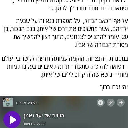
"קו אור דקיק נמתח באופק... קולות הנפץ מתגברים,
ופתאום כדור סורר חודר לך לבטן..."
על אף הכאב הגדול, יעל מספרת בגאווה על שבעת
ילדיהם, אשר ממשיכים את דרכו של איתן. בנם הבכור, בן
20, עומד להתגייס לצנחנים, מתוך רצון להמשיך את
מסורת הגבורה של אביו.
במסגרת ההנצחה, הוקמה עמותה חדשה לקשר בין עולם
הרפואה להלכה, שתעודד תרומת איברים בעקבות מוות
מוחי – נושא שהיה קרוב לליבו של איתן.
יהי זכרו ברוך