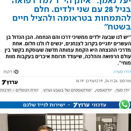
יעל נאמן: "איתן הי"ד למד רפואה
בגיל 28 עם שני ילדים. חלם
להתמחות בטראומה ולהציל חיים
בשטח"
"יש לנו שבעה ילדים ממשיכי דרכו והם הנחמה. הבן הגדול בן
העשרים יתגייס בקרוב לצנחנים, יגשים לו ולנו חלום. אחת
מדרכי ההנצחה היא הקמת עמותה חדשה שעוסקת בקשר בין
עולם הרפואה וההלכה, שיעודד תרומת איברים בעקבות מוות
מוחי".
דודו סעדה
1 דקות
פורסם:
24.11.24, 12:19
עודכן:
16:19
דודו סעדה
פודקאסטים
הפודקאסטים של בשבע וערוץ 7
גבורת הנופלים - חרבות 