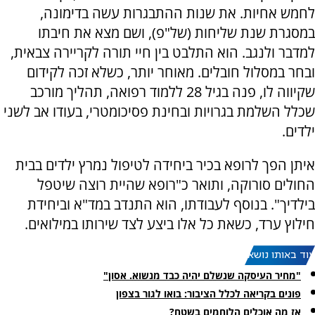
לחמש אחיות. את שנות ההתבגרות עשה בדימונה,
במסגרת שנת שליחות (של"פ), ושם מצא את חיבתו
למדבר ולנגב. הוא התלבט בין חיי תורה לקריירה צבאית,
ובחר במסלול חובלים. מאוחר יותר, כשלא זכה לקידום
שקיווה לו, פנה בגיל 28 ללמוד רפואה, תהליך מורכב
שכלל השלמת בגרויות ובחינת פסיכומטרי, בעודו אב לשני
ילדים.
איתן הפך לרופא בכיר ביחידה לטיפול נמרץ ילדים בבית
החולים סורוקה, ותואר כ"רופא שהיית רוצה שיטפל
בילדיך". בנוסף לעבודתו, הוא התנדב במד"א וביחידת
חילוץ ערד, כשאת כל אלו ביצע לצד שירותו במילואים.
עוד באותו נושא:
"מחיר העיסקה שנשלם יהיה כבד מנשוא. אסון"
פונים בקריאה לכלל הציבור: בואו לגור בצפון
אז מה אוכלים הלוחמים בשטח?