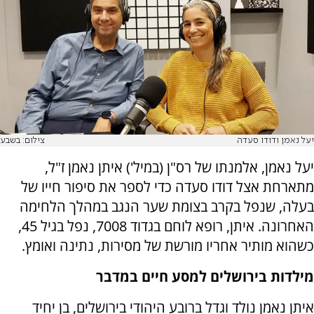
יעל נאמן ודודו סעדה
צילום: בשבע
יעל נאמן, אלמנתו של רס"ן (במיל') איתן נאמן ז"ל,
מתארחת אצל דודו סעדה כדי לספר את סיפור חייו של
בעלה, שנפל בקרב בצומת שער הנגב במהלך הלחימה
האחרונה. איתן, רופא לוחם בגדוד 7008, נפל בגיל 45,
כשהוא מותיר אחריו מורשת של מסירות, נתינה ואומץ.
מילדות בירושלים למסע חיים במדבר
איתן נאמן נולד וגדל ברובע היהודי בירושלים, בן יחיד