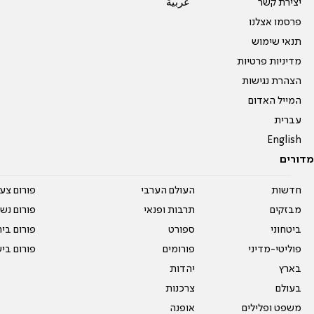
יצירת קשר
عربية
פרסמו אצלנו
תנאי שימוש
מדיניות פרטיות
הצהרת נגישות
המייל האדום
עברית
English
מדורים
חדשות
העולם הערבי
פורום צע
מבזקים
תרבות ופנאי
פורום נשו
ביטחוני
ספורט
פורום בי
פוליטי-מדיני
פורומים
פורום בי
בארץ
יהדות
בעולם
צרכנות
משפט ופלילים
אופנה