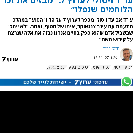
עו"ד ויסולי לערוץ 7: "מבזים את זכר
הלוחמים שנפלו"
עו"ד אביעד ויסולי מספר לערוץ 7 על הדיון הסוער במהלכו
התעמת עם עינב צנגאוקר, אימו של חטוף, ואמר: "לא ייתכן
שבשביל אדם שהוא ספק בחיים אנחנו נבזה את אלה שנרצחו
על קידוש השם"
חזקי ברוך
27.11.24, 12:24
אביעד ויסולי
כנסת ישראל
חטופים בעזה
עינב צנגאוקר