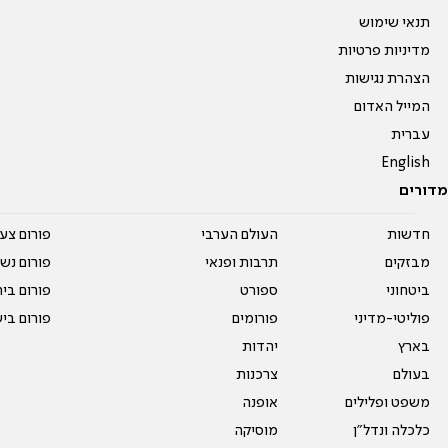
תנאי שימוש
מדיניות פרטיות
הצהרת נגישות
המייל האדום
עברית
English
מדורים
חדשות
העולם הערבי
פורום צע
מבזקים
תרבות ופנאי
פורום נשו
ביטחוני
ספורט
פורום בי
פוליטי-מדיני
פורומים
פורום בי
בארץ
יהדות
בעולם
צרכנות
משפט ופלילים
אופנה
כלכלה ונדל"ן
מוסיקה