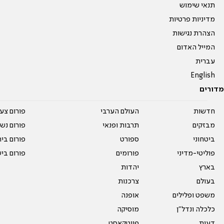
תנאי שימוש
מדיניות פרטיות
הצהרת נגישות
המייל האדום
עברית
English
מדורים
חדשות
העולם הערבי
פורום צע
מבזקים
תרבות ופנאי
פורום נשו
ביטחוני
ספורט
פורום בי
פוליטי-מדיני
פורומים
פורום בי
בארץ
יהדות
בעולם
צרכנות
משפט ופלילים
אופנה
כלכלה ונדל"ן
מוסיקה
דעות
פיוטקאסט