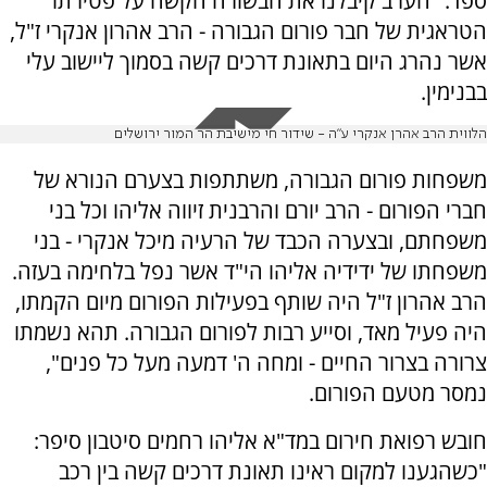
ספד: "הערב קיבלנו את הבשורה הקשה על פטירתו
הטראגית של חבר פורום הגבורה - הרב אהרון אנקרי ז"ל,
אשר נהרג היום בתאונת דרכים קשה בסמוך ליישוב עלי
בבנימין.
הלווית הרב אהרן אנקרי ע"ה - שידור חי מישיבת הר המור ירושלים
משפחות פורום הגבורה, משתתפות בצערם הנורא של
חברי הפורום - הרב יורם והרבנית זיווה אליהו וכל בני
משפחתם, ובצערה הכבד של הרעיה מיכל אנקרי - בני
משפחתו של ידידיה אליהו הי"ד אשר נפל בלחימה בעזה.
הרב אהרון ז"ל היה שותף בפעילות הפורום מיום הקמתו,
היה פעיל מאד, וסייע רבות לפורום הגבורה. תהא נשמתו
צרורה בצרור החיים - ומחה ה' דמעה מעל כל פנים",
נמסר מטעם הפורום.
חובש רפואת חירום במד"א אליהו רחמים סיטבון סיפר:
"כשהגענו למקום ראינו תאונת דרכים קשה בין רכב