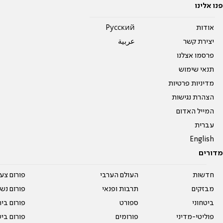
פנו אלינו
אודות
Pусский
יצירת קשר
عربية
פרסמו אצלנו
תנאי שימוש
מדיניות פרטיות
הצהרת נגישות
המייל האדום
עברית
English
מדורים
חדשות
העולם הערבי
פורום צע
מבזקים
תרבות ופנאי
פורום נשו
ביטחוני
ספורט
פורום בי
פוליטי-מדיני
פורומים
פורום בי