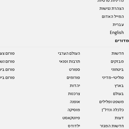
מדיניות פרטיות
הצהרת נגישות
המייל האדום
עברית
English
מדורים
חדשות
העולם הערבי
פורום צע
מבזקים
תרבות ופנאי
פורום נשו
ביטחוני
ספורט
פורום בי
פוליטי-מדיני
פורומים
פורום בי
בארץ
יהדות
בעולם
צרכנות
משפט ופלילים
אופנה
כלכלה ונדל"ן
מוסיקה
דעות
פיוטקאסט
חדשות המגזר
ילדודס