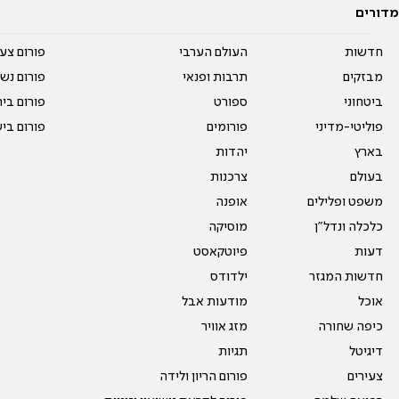
מדורים
חדשות
העולם הערבי
פורום צע
מבזקים
תרבות ופנאי
פורום נשו
ביטחוני
ספורט
פורום בי
פוליטי-מדיני
פורומים
פורום בי
בארץ
יהדות
בעולם
צרכנות
משפט ופלילים
אופנה
כלכלה ונדל"ן
מוסיקה
דעות
פיוטקאסט
חדשות המגזר
ילדודס
אוכל
מודעות אבל
כיפה שחורה
מזג אוויר
דיגיטל
תגיות
צעירים
פורום הריון ולידה