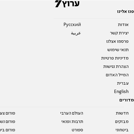
פנו אלינו
אודות
Pусский
יצירת קשר
عربية
פרסמו אצלנו
תנאי שימוש
מדיניות פרטיות
הצהרת נגישות
המייל האדום
עברית
English
מדורים
חדשות
העולם הערבי
פורום צע
מבזקים
תרבות ופנאי
פורום נשו
ביטחוני
ספורט
פורום בי