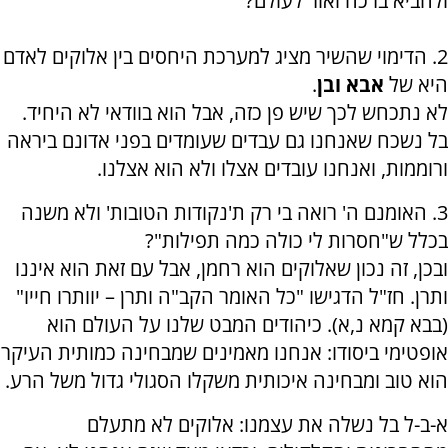
ולהביא ברכה ואור לעולם
?
2. הדימוי שהשיר מציג למערכת היחסים בין אלוקים לאדם
היא של
אבא ובן
.
לא נתכחש לכך שיש פן כזה, אבל הוא בוודאי לא היחיד.
בל נשכח שאנחנו גם עבדים שעומדים בפני אדונם ביראה
ורוממות, ואנחנו עובדים אצלו ולא הוא אצלנו.
3. האומנם ה' רואה בי רק ת'נקודות הטובות' ולא משנה
בכלל ש"חסרות לי כולה כמה תפילות"?
ובכן, זה נכון שאלוקים הוא רחמן, אבל עם זאת הוא איננו
ותרן. חז"ל הדגישו "כל האומר הקב"ה ותרן – יוותרו חייו"
(בבא קמא נ,א). כיהודים המבט שלנו על העולם הוא
אופטימי ביסודו: אנחנו מאמינים שמבחינה כמותית העיקר
הוא טוב ומבחינה איכותית משקלו הסגולי גדול משל הרע.
א-ב-ל בל נשלה את עצמנו: אלוקים לא מתעלם