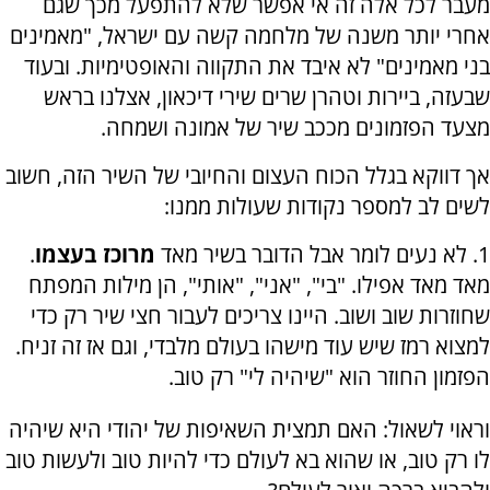
מעבר לכל אלה זה אי אפשר שלא להתפעל מכך שגם
אחרי יותר משנה של מלחמה קשה עם ישראל, "מאמינים
בני מאמינים" לא איבד את התקווה והאופטימיות. ובעוד
שבעזה, ביירות וטהרן שרים שירי דיכאון, אצלנו בראש
מצעד הפזמונים מככב שיר של אמונה ושמחה
.
אך דווקא בגלל הכוח העצום והחיובי של השיר הזה, חשוב
לשים לב למספר נקודות שעולות ממנו:
1. לא נעים לומר אבל הדובר בשיר מאד
מרוכז בעצמו
.
מאד מאד אפילו. "בי", "אני", "אותי", הן מילות המפתח
שחוזרות שוב ושוב. היינו צריכים לעבור חצי שיר רק כדי
למצוא רמז שיש עוד מישהו בעולם מלבדי, וגם אז זה זניח.
הפזמון החוזר הוא "שיהיה לי" רק טוב.
וראוי לשאול: האם תמצית השאיפות של יהודי היא שיהיה
לו רק טוב, או שהוא בא לעולם כדי להיות טוב ולעשות טוב