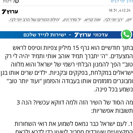
הרב יוני לביא
2 דקות
4.12.24, 18:31
חינוך
הרב יוני לביא
שווה קריאה
על סדר היום
קהילת ההורים של הרב יוני לביא
בתוך חודשיים הוא גרף 15 מיליון צפיות וטיפס לראש
המצעדים. "ה' יתברך תמיד אוהב אותי ותמיד יהיה לי רק
טוב" הפך להמנון הבלתי רשמי של ישראל והוא מלווה
ישראלים במקלחת, בפקקים ובקניות. ילדים שרים אותו בגן
ומבוגרים מזמזמים אותו בעבודה והפזמון "ועוד יותר טוב"
נשמע בכל פינה.
מה הסוד של השיר הזה ולמה דווקא עכשיו? הנה 3
תשובות אפשריות:
1. לעם ישראל כבר נמאס לשמוע את רואי השחורות
המקצועיים שעובדים מסביב לשעון כדי לדכא ולבאס