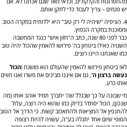
מהחסרונות והקלקולים, וכדאי מאד שגם אנחנו לא. אם
יש פגמים – צריך לעבוד כדי לתקן אותם.
4. הציפיה "שיהיה לי רק טוב" היא ילדותית במקרה הטוב
ומסוכנת במקרה הנפוץ.
כבר לפני 80 שנה, כתב ה"חזון איש" כנגד המחשבה
השגויה כאילו ביטחון בה' פירושו להאמין שהכול יהיה טוב
כמו שאנחנו היינו רוצים.
לא! ביטחון פירושו להאמין שהעולם הוא מושגח ו
הכול
נעשה ברצון ה'
, גם אם איננו מבינים את פשרו ואנו חווים
אותו כרע.
מי שבונה על כך שבגלל שה' יתברך תמיד אוהב אותו (מה
שנכון), הכול יסתדר בדיוק כמו שהוא היה רוצה, עלול
להתנפץ אל המציאות ולהתאכזב קשות. כי הדרך אל הטוב
הסופי שיום אחד יתגלה בע"ה, עשויה להיות רצופה