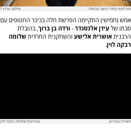
וסרלאוף בחדר כושר בכנסת
צילום: ערוץ 7
אמש (חמישי) התקיימה הפרשת חלה בכיכר החטופים עם
סבתו של
עידן אלכסנדר
-
ורדה בן ברוך
, בהובלת
הרבנית
אושרית אלישע
והשחקנית החרדית
שלומה
רבקה לוין
.
השירה באירוע
באדיבות שלומה רבקה לוין