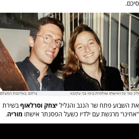
סיכם.
ח"כ טור פז ואישתו שולמית בימי בני עקיבא
צילום: באדיבות המצלם
את השבוע פתח שר הנגב והגליל
יצחק וסרלאוף
בשירת
"אחינו" מרגשת עם ילדיו כשעל הפסנתר אישתו
מוריה
.