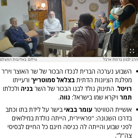
הרב לבנון ברמת ארבל
צילום: באדיבות המצלם
השבוע נערכה הברית לנכדו הבכור של שר האוצר ויו"ר
מפלגת הציונות הדתית
בצלאל סמוטריץ'
ורעייתו
רויטל
. התינוק נולד לבנו הבכור של השר
בניה
ולכלתו
תמר
ויקרא שמו בישראל:
נווה
.
אושיית הטוויטר
עומר בבאי
בישר על לידת בתו וכתב
בדרכו השנונה: "פראיירית, הייתה נולדת במילואים
לפני שבוע והייתה לה כניסה חינם כל החיים לבסיסי
צה"ל".