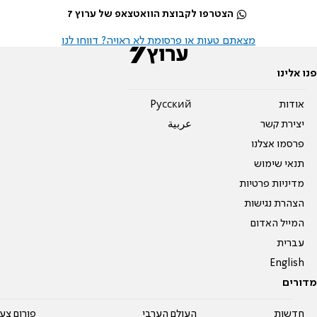
הצטרפו לקבוצת הוואטצאפ של ערוץ 7
מצאתם טעות או פרסומת לא ראויה? דווחו לנו
פנו אלינו
אודות
Pусский
יצירת קשר
عربية
פרסמו אצלנו
תנאי שימוש
מדיניות פרטיות
הצהרת נגישות
המייל האדום
עברית
English
מדורים
חדשות
העולם הערבי
פורום צע