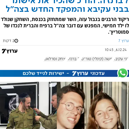
7 ברנז'ה: הח"כ שהכיר את אישתו
בבני עקיבא והמפקד החדש בצה"ל
ריקוד הרבנים בגבול עזה, השר שמתחזק בכנסת, השחקן שנולד
לו ילד חמישי, המפגש עם דובר צה"ל ברפיח והברית לנכדו של
סמוטריץ'.
ערוץ 7
2 דקות
6.12.24, 10:45
בני עקיבא
משה (קינלי) טור־פז
7 ברנז'ה
יצחק וסרלאוף