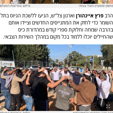
נחשון פופוביץ והגרי בעזה
צילום: באדיבות המצלם
הרב
פרץ איינהורן
וארגון צל"ש, הגיעו ללשכת הגיוס בתל
השומר כדי לחזק את המתגייסים החדשים וציידו אותם
בהרבה שמחה וחלוקת ספרי קודש במהדורת כיס
שהחיילים יוכלו ללמוד בכל מקום במהלך השירות הצבאי.