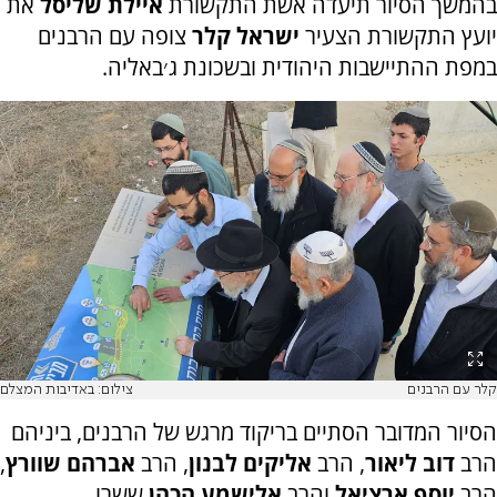
בהמשך הסיור תיעדה אשת התקשורת
איילת שליסל
את
יועץ התקשורת הצעיר
ישראל קלר
צופה עם הרבנים
במפת ההתיישבות היהודית ובשכונת ג׳באליה.
קלר עם הרבנים
צילום: באדיבות המצלם
הסיור המדובר הסתיים בריקוד מרגש של הרבנים, ביניהם
הרב
דוב ליאור
, הרב
אליקים לבנון
, הרב
אברהם שוורץ
,
הרב
יוסף ארציאל
והרב
אלישמע הכהן
ששרו