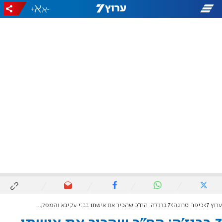
+
-
ערוץ 7
כיפה סרוגה
7 ברנז'ה: הח"כ שהכיר את אישתו בבני עקיבא והמפקד החדש בצה"ל