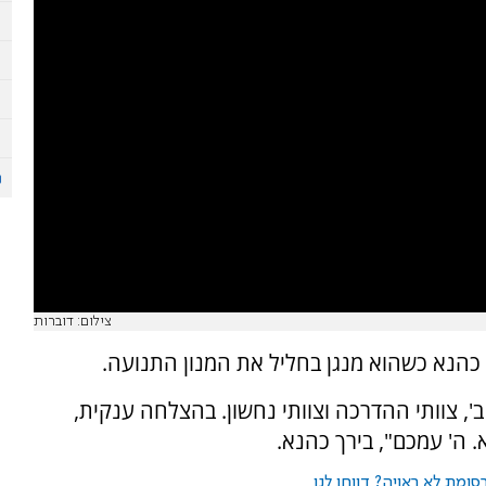
צילום: דוברות
 כהנא כשהוא מנגן בחליל את המנון התנועה.
', צוותי ההדרכה וצוותי נחשון. בהצלחה ענקית,
 ה' עמכם", בירך כהנא.
ומת לא ראויה? דווחו לנו