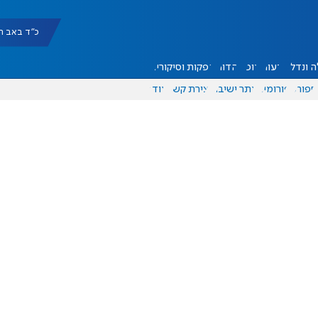
כ"ד באב תשפ"ו |
 ונדל"ן
דעות
אוכל
יהדות
הפקות וסיקורים
ספורט
פורומים
אתר ישיבה
יצירת קשר
עוד