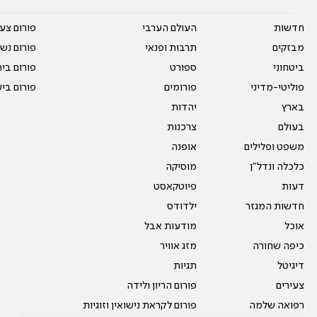
חדשות
העולם הערבי
פורום צע
מבזקים
תרבות ופנאי
פורום נשו
ביטחוני
ספורט
פורום בי
פוליטי-מדיני
פורומים
פורום בי
בארץ
יהדות
בעולם
צרכנות
משפט ופלילים
אופנה
כלכלה ונדל"ן
מוסיקה
דעות
פיוטקאסט
חדשות המגזר
ילדודס
אוכל
מודעות אבל
כיפה שחורה
מזג אוויר
דיגיטל
תגיות
צעירים
פורום הריון ולידה
רפואה שלמה
פורום לקראת נישואין וזוגיות