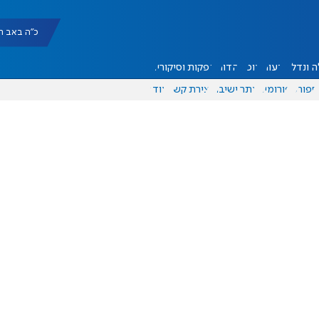
כ"ה באב תשפ"ו |
 ונדל"ן
דעות
אוכל
יהדות
הפקות וסיקורים
ספורט
פורומים
אתר ישיבה
יצירת קשר
עוד