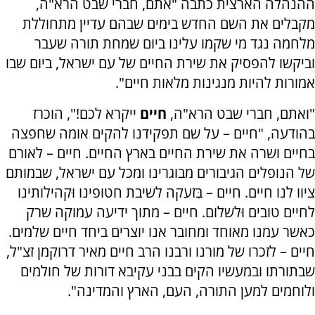
ההנהלה הארצית כתבה "אתם, חברי שבט הרא"ה,
מקבלים את השם החדש בימים שבהם עדיין מתחוללת
מלחמה נגד מי שקמו עלינו ביום שמחת תורה שעבר
וביקשו להפסיק את שירת החיים של עם ישראל, ביום שבו
אמורות להיות מנגינות מלאות חיים".
"ואתם, חברי שבט הרא"ה,
חיים
ייקרא לכם!", הוכרז
בהודעה, "חיים – על שם תפקידנו להקים אומה שחפצה
בחיים ושרה את שירת החיים בארץ החיים. חיים – לאורם
של הנופלים הגיבורים מבוגרינו ומכל עם ישראל, שבמותם
ציוו לנו חיים. חיים – בִּזעקה לשיבת חטופינו וּקהילותינו
לחיים טובים וּלשלום. חיים – מתוך ידיעה עמוקה שרק
כאשר עמנו מאוחד ומחובר אנו יוצרים ביחד חיים שלמים.
חיים – לזכרו של מורנו ורבנו הרב חיים מאיר דרוקמן זצ"ל,
שבתורתו ובמעשיו הקים בבני עקיבא דורות של חולמים
ולוחמים למען התורה, העם, הארץ והמדינה".