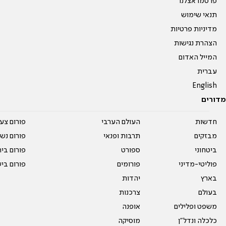
פרסמו אצלנו
תנאי שימוש
מדיניות פרטיות
הצהרת נגישות
המייל האדום
עברית
English
מדורים
חדשות
העולם הערבי
פורום צע
מבזקים
תרבות ופנאי
פורום נשו
ביטחוני
ספורט
פורום בי
פוליטי-מדיני
פורומים
פורום בי
בארץ
יהדות
בעולם
צרכנות
משפט ופלילים
אופנה
כלכלה ונדל"ן
מוסיקה