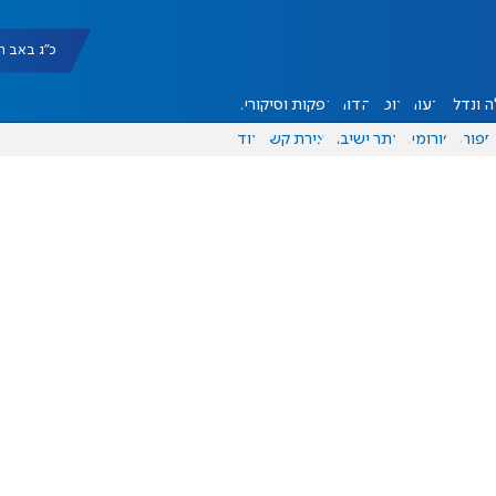
כ"ג באב תשפ"ו |
 ונדל"ן
דעות
אוכל
יהדות
הפקות וסיקורים
ספורט
פורומים
אתר ישיבה
יצירת קשר
עוד