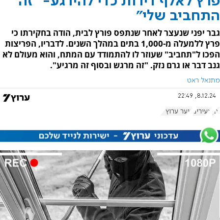
פרץ לאלף דירות כדי להירגע- "זה
התחביב שלי"
גבר יפני שנעצר לאחר שנתפס פורץ לבית, הודה בחקירתו כי
פרץ ללמעלה מ-1,000 בתים במהלך השנים. לדבריו, הפריצות
הפכו ל"תחביב" שעוזר לו להתמודד עם המתח, והוא מעולם לא
גנב דבר או גרם נזק. "זה מרגש ובסוף זה מרגיע".
מתנאל ראט
8.12.24, 22:49
יפן
צעירים
נוער ערוץ 7