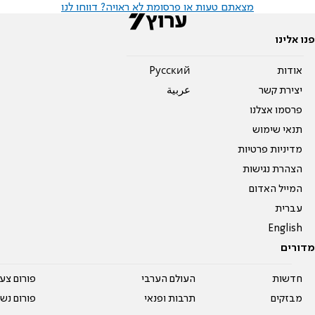
מצאתם טעות או פרסומת לא ראויה? דווחו לנו
פנו אלינו
אודות
Pусский
יצירת קשר
عربية
פרסמו אצלנו
תנאי שימוש
מדיניות פרטיות
הצהרת נגישות
המייל האדום
עברית
English
מדורים
חדשות
העולם הערבי
פורום צע
מבזקים
תרבות ופנאי
פורום נשו