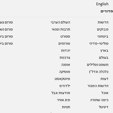
English
מדורים
חדשות
העולם הערבי
פורום צע
מבזקים
תרבות ופנאי
פורום נשו
ביטחוני
ספורט
פורום בי
פוליטי-מדיני
פורומים
פורום בי
בארץ
יהדות
בעולם
צרכנות
משפט ופלילים
אופנה
כלכלה ונדל"ן
מוסיקה
דעות
פיוטקאסט
חדשות המגזר
ילדודס
אוכל
מודעות אבל
כיפה שחורה
מזג אוויר
דיגיטל
תגיות