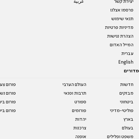
יצירת קשר
عربية
פרסמו אצלנו
תנאי שימוש
מדיניות פרטיות
הצהרת נגישות
המייל האדום
עברית
English
מדורים
חדשות
העולם הערבי
פורום צע
מבזקים
תרבות ופנאי
פורום נשו
ביטחוני
ספורט
פורום בי
פוליטי-מדיני
פורומים
פורום בי
בארץ
יהדות
בעולם
צרכנות
משפט ופלילים
אופנה