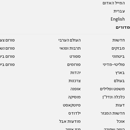
המייל האדום
עברית
English
מדורים
חדשות
העולם הערבי
פורום צע
מבזקים
תרבות ופנאי
פורום נשו
ביטחוני
ספורט
פורום בי
פוליטי-מדיני
פורומים
פורום בי
בארץ
יהדות
בעולם
צרכנות
משפט ופלילים
אופנה
כלכלה ונדל"ן
מוסיקה
דעות
פיוטקאסט
חדשות המגזר
ילדודס
אוכל
מודעות אבל
כיפה שחורה
מזג אוויר