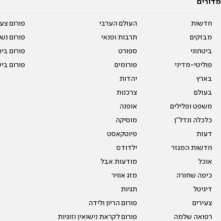
מדורים
חדשות
העולם הערבי
פורום צע
מבזקים
תרבות ופנאי
פורום נשו
ביטחוני
ספורט
פורום בי
פוליטי-מדיני
פורומים
פורום בי
בארץ
יהדות
בעולם
צרכנות
משפט ופלילים
אופנה
כלכלה ונדל"ן
מוסיקה
דעות
פיוטקאסט
חדשות המגזר
ילדודס
אוכל
מודעות אבל
כיפה שחורה
מזג אוויר
דיגיטל
תגיות
צעירים
פורום הריון ולידה
רפואה שלמה
פורום לקראת נישואין וזוגיות