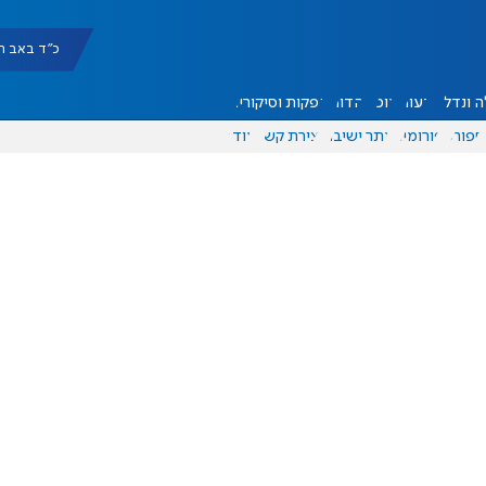
כ"ד באב תשפ"ו |
 ונדל"ן
דעות
אוכל
יהדות
הפקות וסיקורים
ספורט
פורומים
אתר ישיבה
יצירת קשר
עוד