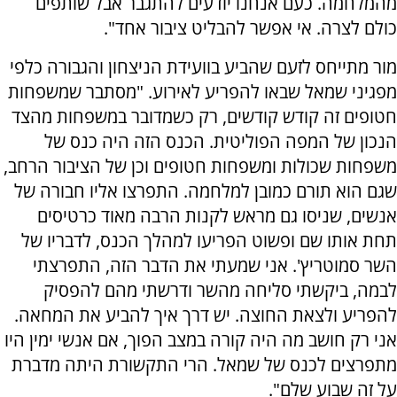
מהמלחמה. כעם אנחנו יודעים להתגבר אבל שותפים
כולם לצרה. אי אפשר להבליט ציבור אחד".
מור מתייחס לזעם שהביע בוועידת הניצחון והגבורה כלפי
מפגיני שמאל שבאו להפריע לאירוע. "מסתבר שמשפחות
חטופים זה קודש קודשים, רק כשמדובר במשפחות מהצד
הנכון של המפה הפוליטית. הכנס הזה היה כנס של
משפחות שכולות ומשפחות חטופים וכן של הציבור הרחב,
שגם הוא תורם כמובן למלחמה. התפרצו אליו חבורה של
אנשים, שניסו גם מראש לקנות הרבה מאוד כרטיסים
תחת אותו שם ופשוט הפריעו למהלך הכנס, לדבריו של
השר סמוטריץ'. אני שמעתי את הדבר הזה, התפרצתי
לבמה, ביקשתי סליחה מהשר ודרשתי מהם להפסיק
להפריע ולצאת החוצה. יש דרך איך להביע את המחאה.
אני רק חושב מה היה קורה במצב הפוך, אם אנשי ימין היו
מתפרצים לכנס של שמאל. הרי התקשורת היתה מדברת
על זה שבוע שלם".