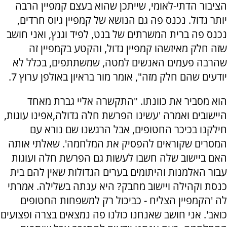
הציבור הדתי-לאומי, שייתכן שהוא בעצם קמפיין הרבה
יותר גדול. נכנס פה גם הנושא של קמפיין גיוס חרדים,
נכנס פה ברית המשרתים של בנט, לפיד וגנץ, ואני חושב
שזה חלק מאיזשהו קמפיין גדול, והקטע בקמפיין זה
שהרבה פעמים האנשים למטה, שמשתתפים, בכלל לא
יודעים שהם חלק מזה", אומר מור בראיון באולפן ערוץ 7.
הוא מסביר את כוונתו. "התקשרה אליי גברת מאחד
היישובים ואמרה 'עשינו הפרשת חלה גדולה,אפינו עוגות,
חילקנו בכיכר החטופים, אבל הרגשנו שם נורא עם
המסרים שקוראים להפסיק את המלחמה'. שאלתי אותה
האם ביישוב שלה חשבו לעשות גם הפרשת חלה ועוגות
עבור האלמנות והיתומים בערים הגדולות שאין להם בית
כנסת וקהילה ויישוב מחבק? היא ענתה בשלילה. אמרתי
לה 'הקמפיין הצליח - כביכול רק למשפחות החטופים
כואב'. אני חושב שאנחנו כולנו פה נמצאים בצרה ופצועים