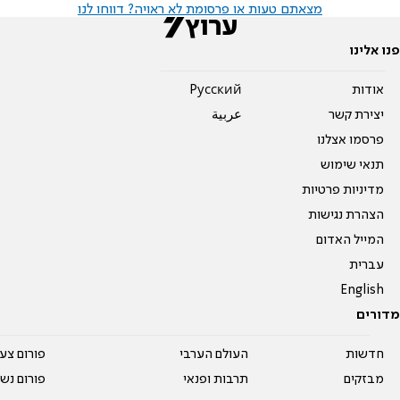
מצאתם טעות או פרסומת לא ראויה? דווחו לנו
פנו אלינו
אודות
Pусский
יצירת קשר
عربية
פרסמו אצלנו
תנאי שימוש
מדיניות פרטיות
הצהרת נגישות
המייל האדום
עברית
English
מדורים
חדשות
העולם הערבי
פורום צע
מבזקים
תרבות ופנאי
פורום נשו