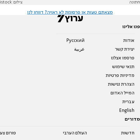
חתונה
צילום: istock
מצאתם טעות או פרסומת לא ראויה? דווחו לנו
פנו אלינו
אודות
Pусский
יצירת קשר
عربية
פרסמו אצלנו
תנאי שימוש
מדיניות פרטיות
הצהרת נגישות
המייל האדום
עברית
English
מדורים
חדשות
העולם הערבי
פורום צע