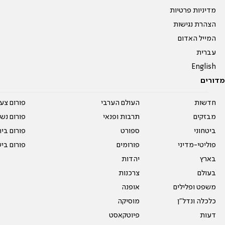
מדיניות פרטיות
הצהרת נגישות
המייל האדום
עברית
English
מדורים
חדשות
העולם הערבי
פורום צע
מבזקים
תרבות ופנאי
פורום נשו
ביטחוני
ספורט
פורום בי
פוליטי-מדיני
פורומים
פורום בי
בארץ
יהדות
בעולם
צרכנות
משפט ופלילים
אופנה
כלכלה ונדל"ן
מוסיקה
דעות
פיוטקאסט