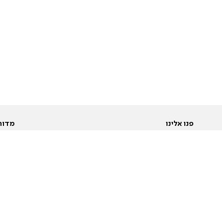
פנו אלינו
מדור
אודות
Pусский
חד
יצירת קשר
عربية
מב
פרסמו אצלנו
בי
תנאי שימוש
פו
מדיניות פרטיות
בא
הצהרת נגישות
בע