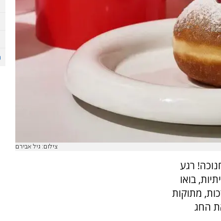
צילום: גיל אבירם
נוכה! רגע
יות, בואו
ות, מתוקות
את החג