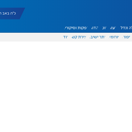
כ"ה באב תשפ"ו |
 ונדל"ן
דעות
אוכל
יהדות
הפקות וסיקורים
ספורט
פורומים
אתר ישיבה
יצירת קשר
עוד