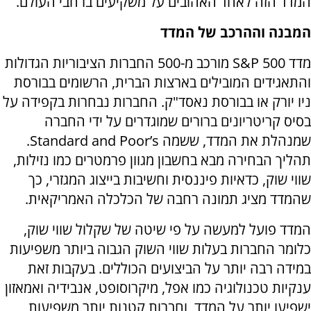
המדד הזה לאחד האהובים על משקיעים ברחבי העולם.
המבנה וההרכב של המדד
מדד
S&P 500
מורכב מ-500 החברות הציבוריות הגדולות
והתאגידים המובילים בארצות הברית, הרשומים בבורסת
ניו יורק או בבורסת נאסד"ק. החברות נבחרות בקפידה על
בסיס קריטריונים ברורים שמוגדרים על ידי החברה
שמנהלת את המדד, ששמה
Standard and Poor’s
.
תהליך הבחירה מבא בחשבון מגוון פרמטרים כמו נזילות,
שווי שוק, כדאיות פיננסית וחשיבות בייצוג המגזרי, כך
שהמדד מציג תמונה רחבה של הכלכלה האמריקאית.
המדד פועל למעשה על פי שיטה של שקלול שווי שוק,
כלומר החברות בעלות שווי השוק הגבוה ביותר משפיעות
במידה רבה יותר על הביצועים הכוללים. בעקבות זאת
ענקיות טכנולוגיה כמו אפל, מיקרוסופט, אנבידיה ואמאזון
ישפיעו יותר על המדד, וחברות קטנות יותר משפיעות