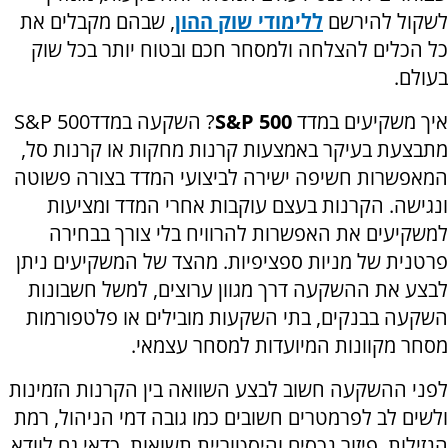
לשקול להירשם
ללימודי שוק ההון
,
שבהם מקבלים את
כל הכלים להצלחה ולמסחר חכם ובטוח יותר בכל שוק
בעולם.
איך משקיעים במדד
S&P 500
? השקעה במדד
S&P 500
מתבצעת בעיקר באמצעות קרנות מחקות או קרנות סל,
המאפשרות חשיפה ישירה לביצועי המדד בצורה פשוטה
ונגישה. הקרנות בעצם עוקבות אחרי המדד ומציעות
למשקיעים את האפשרות להרוויח בלי צורך בבחירה
פרטנית של מניות ספציפיות. מהצד של המשקיעים ניתן
לבצע את ההשקעה דרך מגוון ערוצים, למשל חשבונות
השקעה בבנקים, בתי השקעות מובילים או פלטפורמות
מסחר מקוונות המיועדות למסחר עצמאי.
לפני ההשקעה חשוב לבצע השוואה בין הקרנות הזמינות
ולשים לב לפרמטרים חשובים כמו גובה דמי הניהול, רמת
הנזילות, פיזור נכסים והיסטוריית תשואות. כדאי גם לוודא