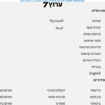
מצאתם טעות או פרסומת לא ראויה? דווחו לנו
פנו אלינו
אודות
Pусский
יצירת קשר
عربية
פרסמו אצלנו
תנאי שימוש
מדיניות פרטיות
הצהרת נגישות
המייל האדום
עברית
English
מדורים
חדשות
העולם הערבי
פורום צע
מבזקים
תרבות ופנאי
פורום נשו
ביטחוני
ספורט
פורום בי