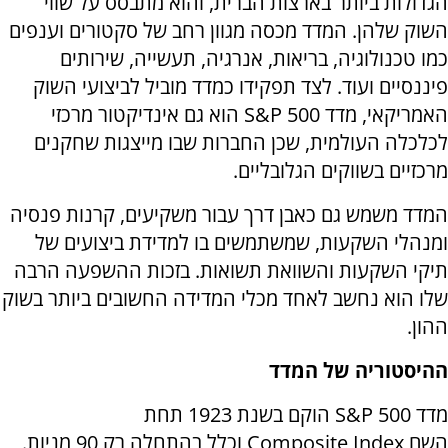
הגדולות ביותר בארצות הברית, והוא מתבסס על שווי
השוק שלהן. המדד מכסה מגוון רחב של סקטורים וענפים
כמו טכנולוגיה, בריאות, אנרגיה, תעשייה, שירותים
פיננסיים ועוד. לצד תפקידו כמדד מוביל לביצועי השוק
האמריקאי, מדד
S&P 500
הוא גם אינדיקטור מרכזי
לכלכלה העולמית, שכן החברות שבו מייצגות שחקנים
מרכזיים בשווקים הגלובליים.
המדד משמש גם כאבן דרך עבור משקיעים, קרנות פנסיה
ומנהלי השקעות, שמשתמשים בו למדידת ביצועים של
תיקי השקעות והשוואת תשואות. בזכות ההשפעה הרבה
שלו הוא נחשב לאחד מכלי המדידה החשובים ביותר בשוק
ההון.
ההיסטוריה של המדד
מדד
S&P 500
הוקם בשנת 1923 תחת
השם
Composite Index
וכלל בהתחלה רק 90 מניות.