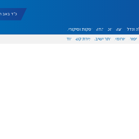
כ"ד באב תשפ"ו |
 ונדל"ן
דעות
אוכל
יהדות
הפקות וסיקורים
ספורט
פורומים
אתר ישיבה
יצירת קשר
עוד