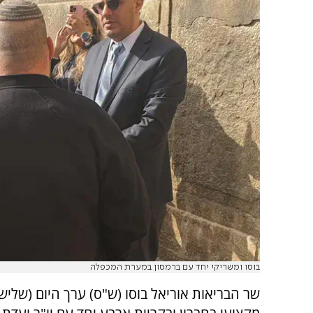
בוסו ומשריקי יחד עם ברמסון במערת המכפלה
שר הבריאות אוריאל בוסו (ש"ס) ערך היום (שלישי