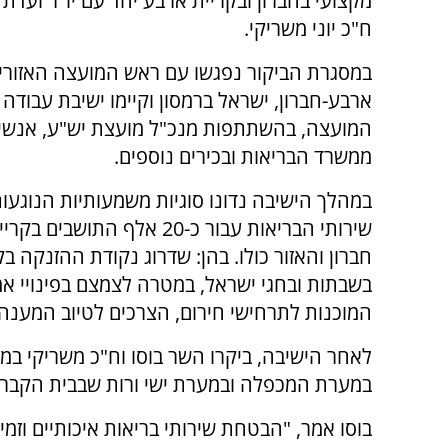
מקצועי בחברון ובקריית ארבע יחד עם יו"ר ועדת
ח"כ יוני משריקי.
במסגרת הביקור נפגשו עם ראש המועצה האזורי
ארבע-חברון, ישראל ברמסון וקיימו ישיבת עבודה
המועצה, בהשתתפות מנכ"ל מועצת יש"ע, אנשי
ממשרד הבריאות ובכירים נוספים.
במהלך הישיבה נדונו סוגיות משמעותיות הנוגעו
שירותי הבריאות עבור כ-20 אלף התושבי
חברון והאזור כולו. בהן: שדרוג נקודת ההזנקה 
בשבתות ובחגי ישראל, במטרה לצמצם בפינויי אמב
המוכנות לתרחישי חירום, הצרכים לטיוב המענה
לאחר הישיבה, ביקרו השר בוסו וח"כ משריקי במ
במערת המכפלה ובמערת ישי ורות שבבית הקברו
בוסו אמר, "הבטחת שירותי בריאות איכותיים וזמינ