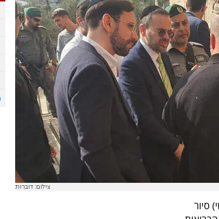
צילום: דוברות
) סיור