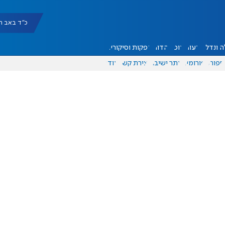
כ"ד באב תשפ"ו |
 ונדל"ן
דעות
אוכל
יהדות
הפקות וסיקורים
ספורט
פורומים
אתר ישיבה
יצירת קשר
עוד