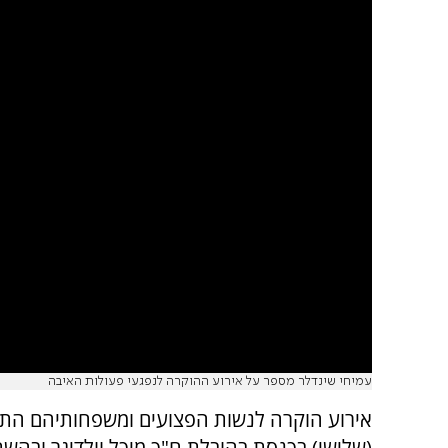
עמיחי שינדלר מספר על אירוע ההוקרה לנפגעי פעולות האיבה
אירוע הוקרה לנשות הפצועים ומשפחותיהם התק
(שלישי) בכנסת בהובלת ח"כ מיכל וולדיגר ובהש