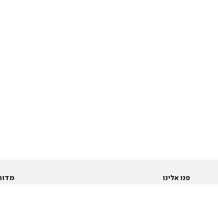
פנו אלינו
מדור
אודות
Pусский
חד
יצירת קשר
عربية
מב