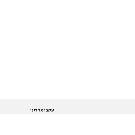
עקבו אחרינו
ות
טוויטר
ם הריון ולידה
פייסבוק