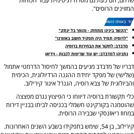
שלהם, הם כעת גם מטרה לגיטימית עבור הכוחות
המזוינים הרוסים".
עוד באותו נושא:
"הקשר בינינו מתחזק - והופך בל ינתק"
"לרוסיה תמיד היה תפקיד חשוב באזורנו"
מדבדב: לחקור את הבחירות ברוסיה
נתניהו למדבדב: יש עוד שריפות לכבות - וידיאו
דבריו של מדבדב מגיעים בהמשך לחיסול הדרמטי אתמול
(שלישי) של מפקד יחידת ההגנה הרדיולוגית, הכימית
והביולוגית של צבא רוסיה, הגנרל איגור קירילוב.
כלי תקשורת ברוסיה דיווחו כי הפיצוץ נגרם מפצצה
שהוטמנה בקורקינט חשמלי בכניסה לביתו בבניין דירות
במחוז ריאזנסקי שבבירה הרוסית.
קירילוב, בן 54, שימש בתפקידו בשבע השנים האחרונות.