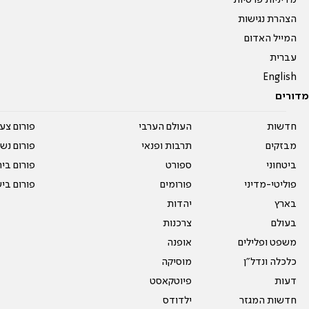
הצהרת נגישות
המייל האדום
עברית
English
מדורים
חדשות
העולם הערבי
פורום צע
מבזקים
תרבות ופנאי
פורום נשו
ביטחוני
ספורט
פורום בי
פוליטי-מדיני
פורומים
פורום בי
בארץ
יהדות
בעולם
צרכנות
משפט ופלילים
אופנה
כלכלה ונדל"ן
מוסיקה
דעות
פיוטקאסט
חדשות המגזר
ילדודס