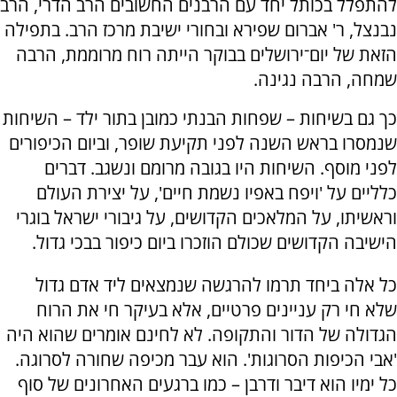
להתפלל בכותל יחד עם הרבנים החשובים הרב הדרי, הרב
נבנצל, ר' אברום שפירא ובחורי ישיבת מרכז הרב. בתפילה
הזאת של יום־ירושלים בבוקר הייתה רוח מרוממת, הרבה
שמחה, הרבה נגינה.
כך גם בשיחות – שפחות הבנתי כמובן בתור ילד – השיחות
שנמסרו בראש השנה לפני תקיעת שופר, וביום הכיפורים
לפני מוסף. השיחות היו בגובה מרומם ונשגב. דברים
כלליים על 'ויפח באפיו נשמת חיים', על יצירת העולם
וראשיתו, על המלאכים הקדושים, על גיבורי ישראל בוגרי
הישיבה הקדושים שכולם הוזכרו ביום כיפור בבכי גדול.
כל אלה ביחד תרמו להרגשה שנמצאים ליד אדם גדול
שלא חי רק עניינים פרטיים, אלא בעיקר חי את הרוח
הגדולה של הדור והתקופה. לא לחינם אומרים שהוא היה
'אבי הכיפות הסרוגות'. הוא עבר מכיפה שחורה לסרוגה.
כל ימיו הוא דיבר ודרבן – כמו ברגעים האחרונים של סוף