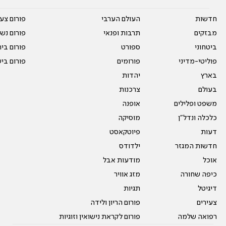
חדשות
העולם הערבי
פורום צע
מבזקים
תרבות ופנאי
פורום נשו
ביטחוני
ספורט
פורום בי
פוליטי-מדיני
פורומים
פורום בי
בארץ
יהדות
בעולם
צרכנות
משפט ופלילים
אופנה
כלכלה ונדל"ן
מוסיקה
דעות
פיוטקאסט
חדשות המגזר
ילדודס
אוכל
מודעות אבל
כיפה שחורה
מזג אוויר
דיגיטל
תגיות
צעירים
פורום הריון ולידה
רפואה שלמה
פורום לקראת נישואין וזוגיות