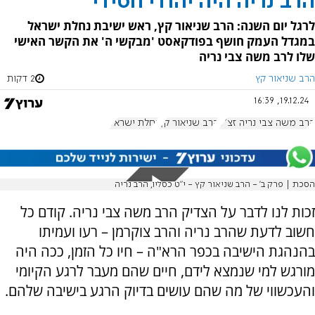
הרב נריה היה יהודי חסידי
לרגל יום השנה: הרב שניאור קץ, ראש ישיבת נחלת ישראל
במגדל העמק חושף בפודקאסט 'מבקשי ה' את הקשר האישי
שלו לרב משה צבי נריה
הרב שניאור קץ
2 דקות
19.12.24, 16:39
הרב משה צבי נריה זצ"ל
הרב שניאור קץ
נחלת ישראל
הסכת | פרק ב' - הרב שניאור קץ - י"ט כסליו, הרב נריה
זכות לנו לדבר על הצדיק הרב משה צבי נריה. קודם כל
חשוב לדעת שהרב נריה והרב צוקרמן – רעו ועמיתו
בהנהגת הישיבה בכפר הרא"ה – חיו כל הזמן, ככה היה
מורגש למי שנמצא לידם, חיים שהם מעבר לרגע הקיומי
והעכשווי של מה שהם עושים בדיוק הרגע בישיבה שלהם.