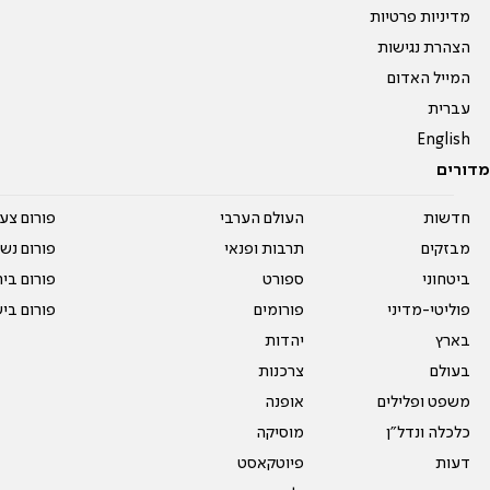
מדיניות פרטיות
הצהרת נגישות
המייל האדום
עברית
English
מדורים
חדשות
העולם הערבי
פורום צע
מבזקים
תרבות ופנאי
פורום נשו
ביטחוני
ספורט
פורום בי
פוליטי-מדיני
פורומים
פורום בי
בארץ
יהדות
בעולם
צרכנות
משפט ופלילים
אופנה
כלכלה ונדל"ן
מוסיקה
דעות
פיוטקאסט