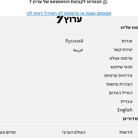
הצטרפו לקבוצת הוואטצאפ של ערוץ 7
מצאתם טעות או פרסומת לא ראויה? דווחו לנו
פנו אלינו
אודות
Pусский
יצירת קשר
عربية
פרסמו אצלנו
תנאי שימוש
מדיניות פרטיות
הצהרת נגישות
המייל האדום
עברית
English
מדורים
חדשות
העולם הערבי
פורום צע