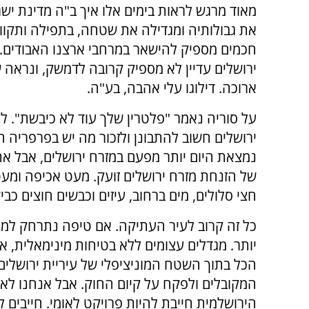
מאוד מרגש לראות בימים אלו איך ב"ה מדינת יש
את גבולותיה ומגדילה את שטחה, בתפילה ותקוו
חכמים מספיק להישאר במרחבי ארצנו האבודים. 
ירושלים עדיין לא מספיק קרובה לדמשק, ונראה 
ארוכה. דילוגו עלי אהבה, בע"ה.
על סוריה נאמר "פלטרין שלך עוד לא כיבשת". לפ
ירושלים חשוב להתבונן ולזכור מה יש בפרפריה ה
נמצאת היום יותר מפעם במזרח ירושלים, אבל אתגר
של הזנחת מזרח ירושלים זועק. מעט אכיפה ומעט 
חצי סלולים, מים ברחוב, עיזים וכבשים חוצים כב
כל זה קרוב לעיר העתיקה. אם טיפה נתרחק ל
יותר. מגדלים עצומים ללא בטיחות מינימאלית, א
הכל בתוך השטח המוניציפלי של עיריית ירושלים
המקובלים ולפקח על קיום החוק. אבל אנחנו לא 
הירושלמית חייבת להיות פרויקט לאומי. חייבים לש