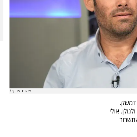
צילום: ערוץ 7
 דמשק.
לגולן. אולי
שתשרור