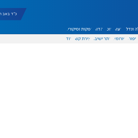
כ"ד באב תשפ"ו |
 ונדל"ן
דעות
אוכל
יהדות
הפקות וסיקורים
ספורט
פורומים
אתר ישיבה
יצירת קשר
עוד