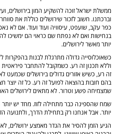
ממשלת ישראל זוכה להשקיע המון בירושלים, ועל
וברכתנו. חשוב לזכור שירושלים כוללת את סווחרה,
כפר עקב, שועפט, עיסוויה ועוד ועוד. אם לא נאכ
בנחישות ואם לא נפתח שם כראוי הם ימשיכו לה
יותר מאשר לירושלים.
כשאוכלוסייה גדולה מתרגלת לבנות בהפקרות ל
וללא תכנון זה רע. כשמקובל להתחבר פיראטית 
זה רע, כשיש אזורים גדולים בירושלים שכמעט לא 
בהם חובות בהוצאה לפועל זה רע. כל זה יוצר חצ
שמצמיחה פשע וטרור. לא מתאים לירושלים האה
שמח שהספינה כבר מתחילה לזוז. מחד יש יותר ת
יותר. אבל אנחנו רק בתחילת הדרך, ולתנועה הזו
הגיע הזמן להסיר את הגדר מאמצע ירושלים, לאכ
והבניה באופן שוויוני. לתכנן ולהעניק היתרים אי