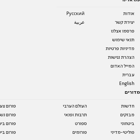
פנו אלינו
אודות
Pусский
יצירת קשר
عربية
פרסמו אצלנו
תנאי שימוש
מדיניות פרטיות
הצהרת נגישות
המייל האדום
עברית
English
מדורים
חדשות
העולם הערבי
פורום צע
מבזקים
תרבות ופנאי
פורום נשו
ביטחוני
ספורט
פורום בי
פוליטי-מדיני
פורומים
פורום בי