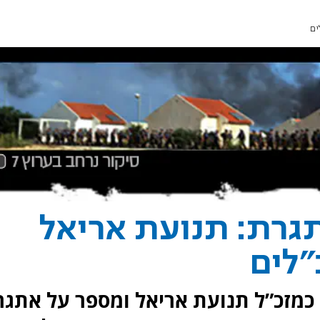
ים
גרת: תנועת אריאל
"לים
 כמזכ”ל תנועת אריאל ומספר על אתגר