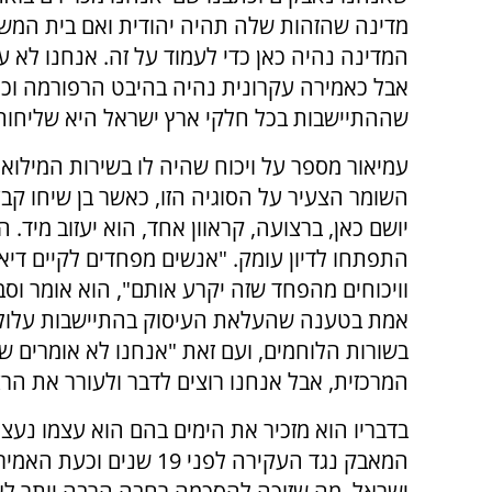
מדינה שהזהות שלה תהיה יהודית ואם בית המש
המדינה נהיה כאן כדי לעמוד על זה. אנחנו לא ע
אבל כאמירה עקרונית נהיה בהיבט הרפורמה וכך
שההתיישבות בכל חלקי ארץ ישראל היא שליחות, צי
עמיאור מספר על ויכוח שהיה לו בשירות המילואי
השומר הצעיר על הסוגיה הזו, כאשר בן שיחו קב
יושם כאן, ברצועה, קראוון אחד, הוא יעזוב מיד. 
התפתחו לדיון עומק. "אנשים מפחדים לקיים דיאל
וויכוחים מהפחד שזה יקרע אותם", הוא אומר וסבו
אמת בטענה שהעלאת העיסוק בהתיישבות עלול ל
בשורות הלוחמים, ועם זאת "אנחנו לא אומרים ש
המרכזית, אבל אנחנו רוצים לדבר ולעורר את הרצ
בדבריו הוא מזכיר את הימים בהם הוא עצמו נעצ
המאבק נגד העקירה לפני 9
ישראל, מה שזוכה להסכמה רחבה הרבה יותר לא