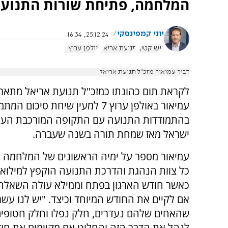
המלחמה, פתיחת שורות התנועה 
יוני קמפינסקי
25.12.24, 16:34
גוש קטיף
תנועת אריאל
אולפן ערוץ 7
דביר עמיאור מזכ”ל תנועת אריאל
לקראת תום כהונתו כמזכ"ל תנועת אריאל מתאר
עמיאור באולפן ערוץ 7 למעין שיחת סיכ
בהתמודדות התנועה עם התקופה המורכבת העו
ישראל מאז שמחת תורה בשנה שעברה.
עמיאור מספר על ימיה הראשונים של המלחמה 
כל צוות הנהגת והדרכת התנועה הוקפץ למילואים
כאשר חודש הארגון בפתח וממילא עולה השאל
אם לקיים את החודש המיוחד וכיצד. "יש לנו עשר
שהאחים שלהם נעדרים, חלק נפלו וחלק חטופים
לנהל את הדבר הזה והחליט אם מקיימים את חוד