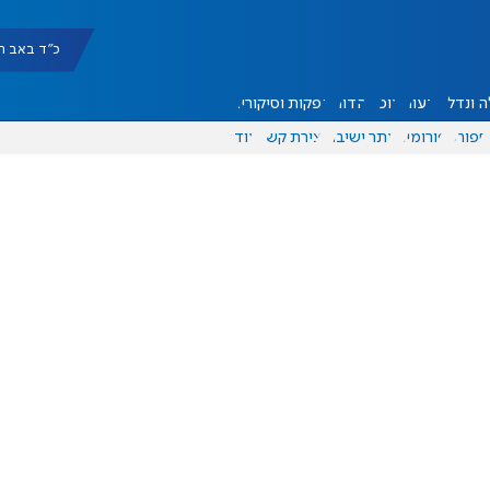
כ"ד באב תשפ"ו |
 ונדל"ן
דעות
אוכל
יהדות
הפקות וסיקורים
ספורט
פורומים
אתר ישיבה
יצירת קשר
עוד