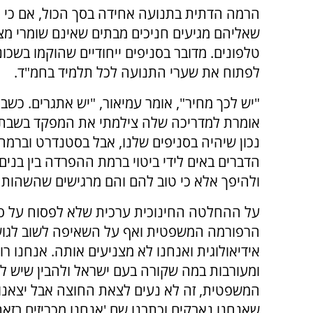
הרמה הדתית בתנועה אחידה בסך הכול, אם כי י
שאליהם מגיעים חניכים מבתים שאינם שומרי מצ
טלפונים. מדובר בסניפים ייחודיים שהוקמו בשכ
לפתוח את שערי התנועה לכל תלמיד בחמ"ד.
"יש לכך מחיר", אומר עמיאור, "יש אתגרים. כשב
אומרת למדריכה שלה צילמתי את המפקד בשבת ושל
נכון שיהיה בסניפים שלנו, אבל בסטנדרט וברמה 
הדברים באים לידי ביטוי ברמת ההפרדה בין בנים
ולהיפך אלא כי טוב להם והם מרגישים שהשהות 
על ההחלטה החינוכית ערכית שלא לפסוח על סוג
הרפורמה המשפטית ואף על השאיפה לשוב לגוש 
אידיאולוגית ואנחנו לא מצניעים אותה. אנחנו ר
ומעורבות במה שקורה בעם ישראל ולהבין שיש לנ
המשפטית, זה לא נעים לצאת החוצה אבל יצאנו 
שאנחנו נאבקים וכתבנו שם 'אנחנו מכריזים בזאת