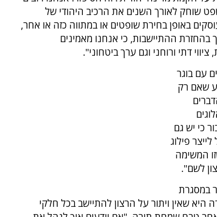
פט שוחק לאורך השנים את הרכיב היהודי של
וסקים באופן בחירת שופטים או במתווה כזה או אחר,
 בהחזרת ההתיישבות, כי אנחנו מאמינים
ווי דתי ורוחני וגם ערך ביטחוני".
ם עם בוגר
ע שאם רק
הדברים
וגים
ר כי יש גם
ייצר פילוג
זו המשימה
ון לשם".
ר במסגרת
1 שנים וכעת האמירה היא שאין ויתור על הרצון להתיישב בכל חלקי
חר טבח שמחת תורה. "אם יודעים איך לנהל את