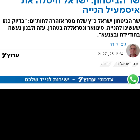
שר הביטחון: ישראל חיסלה את
איסמעיל הנייה
שר הביטחון ישראל כ"ץ שלח מסר אזהרה לחות'ים: "בדיוק כמו
שעשינו להנייה, סינוואר ונסראללה בטהרן, עזה ולבנון נעשה
בחודיידה ובצנעא".
ניצן קידר
23.12.24, 21:27
טרור
ישראל כ"ץ
החותים