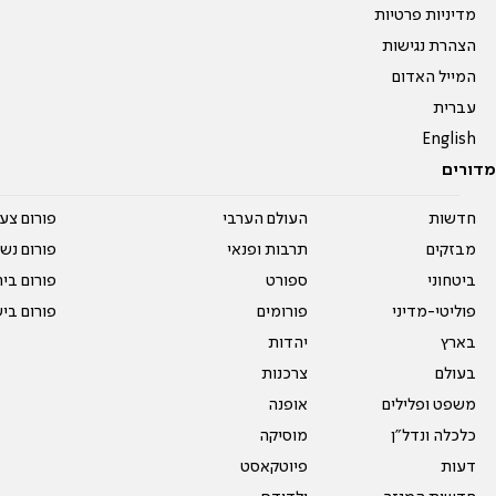
מדיניות פרטיות
הצהרת נגישות
המייל האדום
עברית
English
מדורים
חדשות
העולם הערבי
פורום צע
מבזקים
תרבות ופנאי
פורום נשו
ביטחוני
ספורט
פורום בי
פוליטי-מדיני
פורומים
פורום בי
בארץ
יהדות
בעולם
צרכנות
משפט ופלילים
אופנה
כלכלה ונדל"ן
מוסיקה
דעות
פיוטקאסט