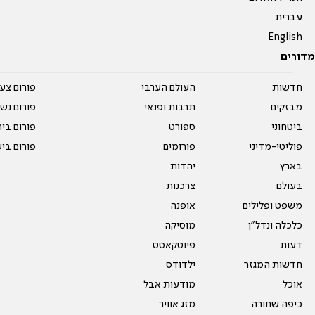
עברית
English
מדורים
חדשות
העולם הערבי
פורום צע
מבזקים
תרבות ופנאי
פורום נשו
ביטחוני
ספורט
פורום בי
פוליטי-מדיני
פורומים
פורום בי
בארץ
יהדות
בעולם
צרכנות
משפט ופלילים
אופנה
כלכלה ונדל"ן
מוסיקה
דעות
פיוטקאסט
חדשות המגזר
ילדודס
אוכל
מודעות אבל
כיפה שחורה
מזג אוויר