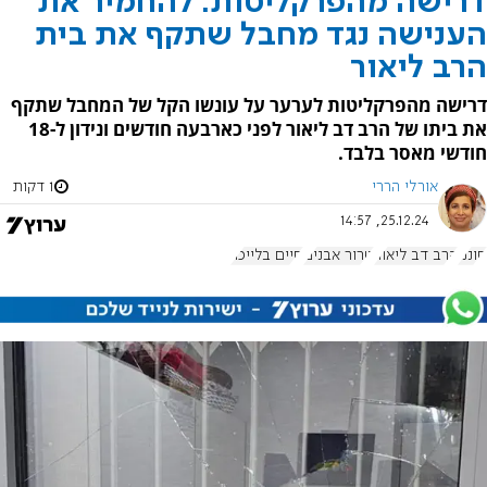
דרישה מהפרקליטות: להחמיר את
הענישה נגד מחבל שתקף את בית
הרב ליאור
דרישה מהפרקליטות לערער על עונשו הקל של המחבל שתקף
את ביתו של הרב דב ליאור לפני כארבעה חודשים ונידון ל-18
חודשי מאסר בלבד.
אורלי הררי
1 דקות
25.12.24, 14:57
חוננו
הרב דב ליאור
טרור אבנים
חיים בלייכר