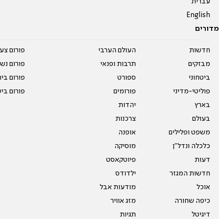
עברית
English
מדורים
חדשות
העולם הערבי
פורום צע
מבזקים
תרבות ופנאי
פורום נשו
ביטחוני
ספורט
פורום בי
פוליטי-מדיני
פורומים
פורום בי
בארץ
יהדות
בעולם
צרכנות
משפט ופלילים
אופנה
כלכלה ונדל"ן
מוסיקה
דעות
פיוטקאסט
חדשות המגזר
ילדודס
אוכל
מודעות אבל
כיפה שחורה
מזג אוויר
דיגיטל
תגיות