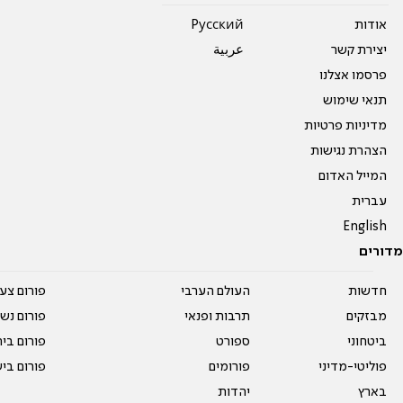
אודות
Pусский
יצירת קשר
عربية
פרסמו אצלנו
תנאי שימוש
מדיניות פרטיות
הצהרת נגישות
המייל האדום
עברית
English
מדורים
חדשות
העולם הערבי
פורום צע
מבזקים
תרבות ופנאי
פורום נשו
ביטחוני
ספורט
פורום בי
פוליטי-מדיני
פורומים
פורום בי
בארץ
יהדות