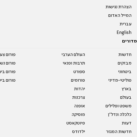
הצהרת נגישות
המייל האדום
עברית
English
מדורים
חדשות
העולם הערבי
פורום צע
מבזקים
תרבות ופנאי
פורום נשו
ביטחוני
ספורט
פורום בי
פוליטי-מדיני
פורומים
פורום בי
בארץ
יהדות
בעולם
צרכנות
משפט ופלילים
אופנה
כלכלה ונדל"ן
מוסיקה
דעות
פיוטקאסט
חדשות המגזר
ילדודס