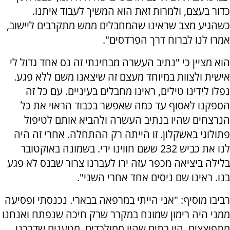
כדור בעצם, ולמרות זאת הוא המשיך לעבוד איתנו.
כשהגיע מצב שראינו שהמחבלים ממש מתקרבים ליישוב,
אמרו לנו לברוח דרך הפרדסים".
הוא מציין כי "נתיב העשרה מבחינתי זה נס אחד גדול לי
אישית ולצוות במיוחד מעצם זה שיצאנו משם ללא פגע.
נפלו לידינו טילים, ראינו מחבלים בעיניים. עם כל זה
הספקנו לאסוף עד כמה שאפשר בכבוד הראוי את כל
הנרצחים שהיו בנתיב העשרה ולהביא אותם לטיפול
פתולוגי באשקלון. זו הייתה רק ההתחלה. אחרי זה היה
לנו את כביש 232 ששם חווינו ירי. בשמונה באוקטובר
בלילה ביציאה מכפר עזה ירו לעברנו צרור שבנס לא פגע
בנו. ראינו שם ניסים אחד אחרי השני".
רביבו מוסיף: "אני הייתי במרפאה בבארי. נכנסתי ופסיעה
ממני היה רימון שמונח במקרר שרק חיכה שנפתח ואנחנו
מתפוצצים. היו בתים שהיו ממולכדים, מטענים שדרכנו