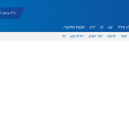
כ"ה באב תשפ"ו |
 ונדל"ן
דעות
אוכל
יהדות
הפקות וסיקורים
ספורט
פורומים
אתר ישיבה
יצירת קשר
עוד