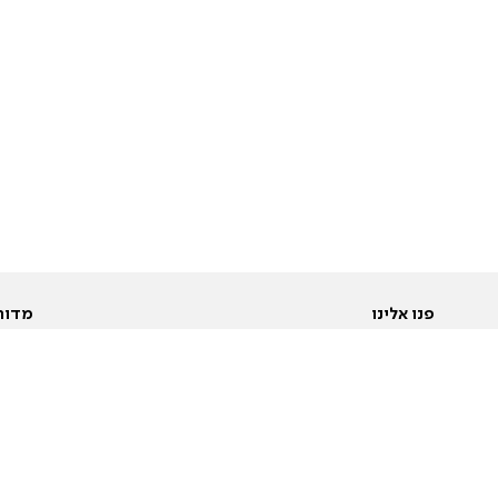
פנו אלינו
מדור
אודות
Pусский
חד
יצירת קשר
عربية
מב
פרסמו אצלנו
בי
תנאי שימוש
פו
מדיניות פרטיות
בא