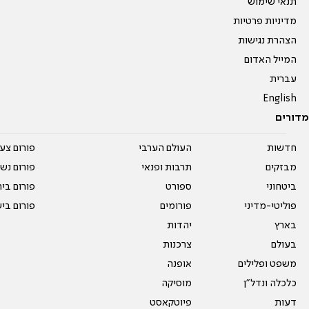
תנאי שימוש
מדיניות פרטיות
הצהרת נגישות
המייל האדום
עברית
English
מדורים
חדשות
העולם הערבי
פורום צע
מבזקים
תרבות ופנאי
פורום נשו
ביטחוני
ספורט
פורום בי
פוליטי-מדיני
פורומים
פורום בי
בארץ
יהדות
בעולם
צרכנות
משפט ופלילים
אופנה
כלכלה ונדל"ן
מוסיקה
דעות
פיוטקאסט