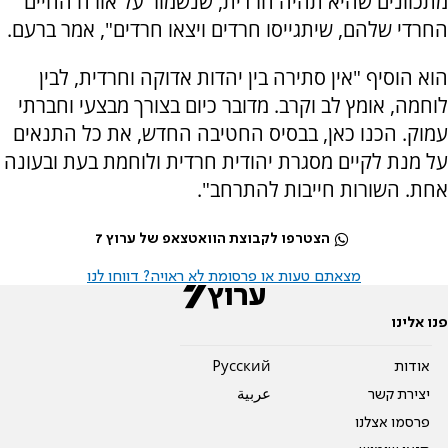
מתכוונים שהיא תהיה חרדית, שנשמור על אורח החיים
החרדי שלהם, שיתגייסו חרדים ויצאו חרדים", אמר ברעם.
הוא הוסיף "אין סתירה בין יהדות אדוקה וחרדית, לבין
לוחמה, אומץ לב וקרב. מדובר כיום בצורך מבצעי וחברתי
עמוק. הכנו כאן, בבסיס החטיבה החדש, את כל התנאים
על מנת לקיים מסגרת יהודית חרדית ולוחמת בעת ובעונה
אחת. השורות חייבות להתרחב".
הצטרפו לקבוצת הוואטצאפ של ערוץ 7
מצאתם טעות או פרסומת לא ראויה? דווחו לנו
פנו אלינו
אודות
Pусский
יצירת קשר
عربية
פרסמו אצלנו