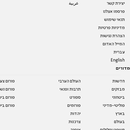
יצירת קשר
عربية
פרסמו אצלנו
תנאי שימוש
מדיניות פרטיות
הצהרת נגישות
המייל האדום
עברית
English
מדורים
חדשות
העולם הערבי
פורום צע
מבזקים
תרבות ופנאי
פורום נשו
ביטחוני
ספורט
פורום בי
פוליטי-מדיני
פורומים
פורום בי
בארץ
יהדות
בעולם
צרכנות