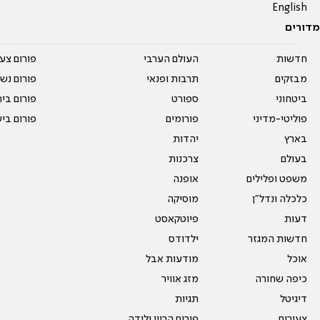
English
מדורים
חדשות
העולם הערבי
פורום צע
מבזקים
תרבות ופנאי
פורום נשו
ביטחוני
ספורט
פורום בי
פוליטי-מדיני
פורומים
פורום בי
בארץ
יהדות
בעולם
צרכנות
משפט ופלילים
אופנה
כלכלה ונדל"ן
מוסיקה
דעות
פיוטקאסט
חדשות המגזר
ילדודס
אוכל
מודעות אבל
כיפה שחורה
מזג אוויר
דיגיטל
תגיות
צעירים
פורום הריון ולידה