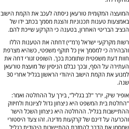
המועצה המקומית טורעאן ניסתה לעכב את הקמת הישוב
באמצעות טענות תכנוניות והצגת מסמך בכתב ידו של
הנציב הבריטי האחרון, בטענה כי הקרקע שייכת להם.
רשות מקרקעי ישראל (רמ"י) דחתה את הטענות הללו
והבהירה כי למסמך אין כל תוקף משפטי, כשהיא מצרפת
חוות דעת משפטית שתומכת בכך. השופט זגורי דחה את
העתירה על הסף, ובכך נבלם הניסיון של מועצת טורעאן
למנוע את הקמת הישוב היהודי הראשון בגליל אחרי 30
שנה.
אופיר שיק, יו"ר "לב בגליל", בירך על ההחלטה ואמר:
"החלטת בית המשפט היא ניצחון גדול לציונות ולחיזוק
ההתיישבות בגליל. ההחלטה היא ניצחון השכל הישר
והכרעה על דינם של קרקעות מדינה. זהו צעד היסטורי
שמסמן את הדרך להחזרת ההתיישבות היהודית בגליל,