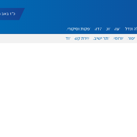
כ"ז באב תשפ"ו 
 ונדל"ן
דעות
אוכל
יהדות
הפקות וסיקורים
ספורט
פורומים
אתר ישיבה
יצירת קשר
עוד