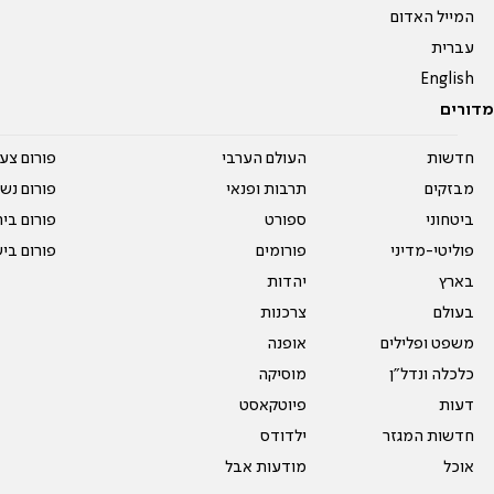
המייל האדום
עברית
English
מדורים
חדשות
העולם הערבי
פורום צע
מבזקים
תרבות ופנאי
פורום נשו
ביטחוני
ספורט
פורום בי
פוליטי-מדיני
פורומים
פורום בי
בארץ
יהדות
בעולם
צרכנות
משפט ופלילים
אופנה
כלכלה ונדל"ן
מוסיקה
דעות
פיוטקאסט
חדשות המגזר
ילדודס
אוכל
מודעות אבל