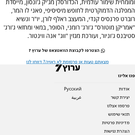
ומומחית שימור עולמית, הכדורסלן מג'יק ג'ונסון, מייסדת
המפלגה הדמוקרטית לחופש מיסיסיפי, פאני לו המר,
רוברט פרנסיס קנדי, המעצב ראלף לורן, יו"ר ונשיא
"אמריקן מוטורס" ג'ורג' רומני, הסופר, במאי ומחזאי ג'ורג'
סטיבנס ג'וניור, ועורכת מגזין "ווג" אנה ווינטור.
הצטרפו לקבוצת הוואטצאפ של ערוץ 7
מצאתם טעות או פרסומת לא ראויה? דווחו לנו
פנו אלינו
אודות
Pусский
יצירת קשר
عربية
פרסמו אצלנו
תנאי שימוש
מדיניות פרטיות
הצהרת נגישות