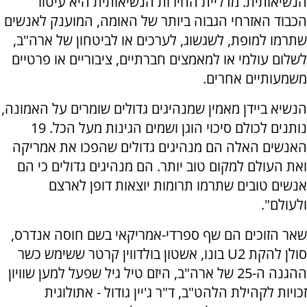
הנשיאותית. מדליית החירות הנשיאותית היא עיטור
הכבוד האזרחי הגבוה ביותר של האומה, המוענק לאנשים
שתרמו למופת, לשגשוג, לערכים או לביטחון של ארה"ב,
לשלום עולמי או למאמצים חברתיים, ציבוריים או פרטיים
משמעותיים אחרים.
הנשיא ביידן מאמין שמנהיגים גדולים שומרים על האמונה,
נותנים לכולם סיכוי הוגן ושמים הגינות מעל הכל. 19
האנשים האלה הם מנהיגים גדולים שהפכו את אמריקה
ואת העולם למקום טוב יותר. הם מנהיגים גדולים כי הם
אנשים טובים שתרמו תרומות יוצאות דופן לארצם
ולעולם".
שאר הזוכים הם שף ספרדי-אמריקאי בשם חוסה אנדרס,
סולן להקת
U2
בונו, אשטון בולדווין קרטר ששימש כשר
ההגנה ה-25 של ארה"ב, היזם טיל גיל שפעל למען שוויון
זכויות לקהילת הלהט"ב, ד"ר ג'יין גודול - אתולוגית