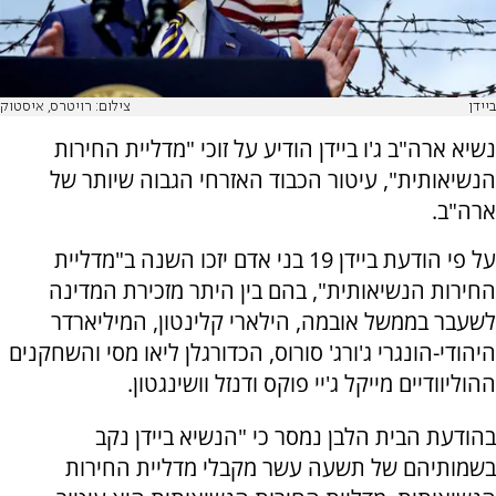
ביידן
צילום: רויטרס, איסטוק
נשיא ארה"ב ג'ו ביידן הודיע על זוכי "מדליית החירות
הנשיאותית", עיטור הכבוד האזרחי הגבוה שיותר של
ארה"ב.
על פי הודעת ביידן 19 בני אדם יזכו השנה ב"מדליית
החירות הנשיאותית", בהם בין היתר מזכירת המדינה
לשעבר בממשל אובמה, הילארי קלינטון, המיליארדר
היהודי-הונגרי ג'ורג' סורוס, הכדורגלן ליאו מסי והשחקנים
ההוליוודיים מייקל ג'יי פוקס ודנזל וושינגטון.
בהודעת הבית הלבן נמסר כי "הנשיא ביידן נקב
בשמותיהם של תשעה עשר מקבלי מדליית החירות