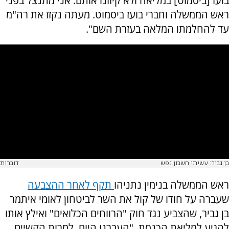
בועז [ביסמוט] במליאה ולא קיזזנו אותם. אני מתנצל בפני
ראש הממשלה וחברי בועז ביסמוט. מעתה נקזז את רה"מ
עד להחלמתו המלאה בעזרת השם".
בן גביר: עשיתי חשבון נפש
דוברות
ראש הממשלה בנימין נתניהו
תקף לאחר ההצבעה
שעברה על חודו של קול את השר לביטחון לאומי איתמר
בן גביר, שהצביע נגד חוק "הרווחים הכלואים" ואילץ אותו
להגיע למליאת הכנסת, "העברנו היום, למרות הקשיים,