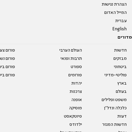
הצהרת נגישות
המייל האדום
עברית
English
מדורים
חדשות
העולם הערבי
פורום צע
מבזקים
תרבות ופנאי
פורום נשו
ביטחוני
ספורט
פורום בי
פוליטי-מדיני
פורומים
פורום בי
בארץ
יהדות
בעולם
צרכנות
משפט ופלילים
אופנה
כלכלה ונדל"ן
מוסיקה
דעות
פיוטקאסט
חדשות המגזר
ילדודס