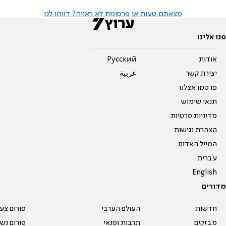
מצאתם טעות או פרסומת לא ראויה? דווחו לנו
פנו אלינו
אודות
Pусский
יצירת קשר
عربية
פרסמו אצלנו
תנאי שימוש
מדיניות פרטיות
הצהרת נגישות
המייל האדום
עברית
English
מדורים
חדשות
העולם הערבי
פורום צע
מבזקים
תרבות ופנאי
פורום נשו